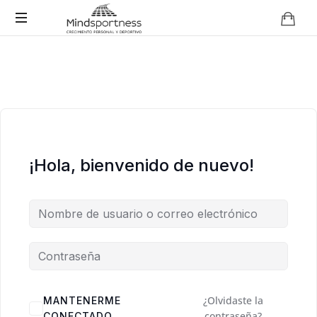
Coaching
deportivo
y
gestión
emocional
para
futbolistas
jóvenes
¡Hola, bienvenido de nuevo!
y
sus
familias.
¿Olvidaste la
MANTENERME
contraseña?
CONECTADO